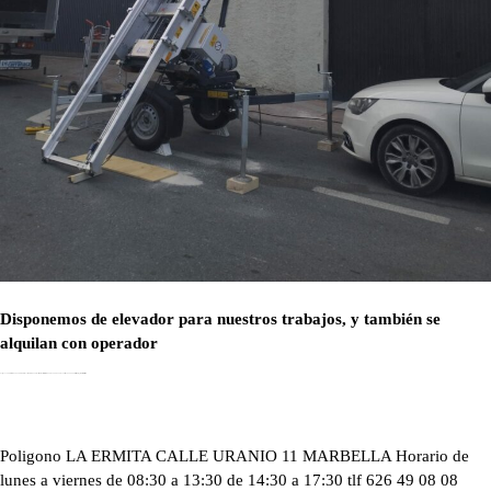
Disponemos de elevador para nuestros trabajos, y también se
alquilan con operador
Poligono LA ERMITA CALLE URANIO 11 MARBELLA Horario de lunes a viernes de 08:30 a 13:30 de 14:30 a 17:30 tlf 626 49 08 08 email:
info@geminismarbella.com
Poligono LA ERMITA CALLE URANIO 11 MARBELLA Horario de
lunes a viernes de 08:30 a 13:30 de 14:30 a 17:30 tlf 626 49 08 08